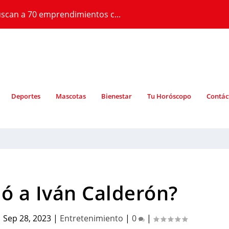
scan a 70 emprendimientos c...
Deportes
Mascotas
Bienestar
Tu Horóscopo
Contác
ó a Iván Calderón?
|
Sep 28, 2023
|
Entretenimiento
|
0
|