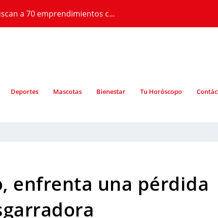
scan a 70 emprendimientos c...
Deportes
Mascotas
Bienestar
Tu Horóscopo
Contác
o, enfrenta una pérdida
sgarradora