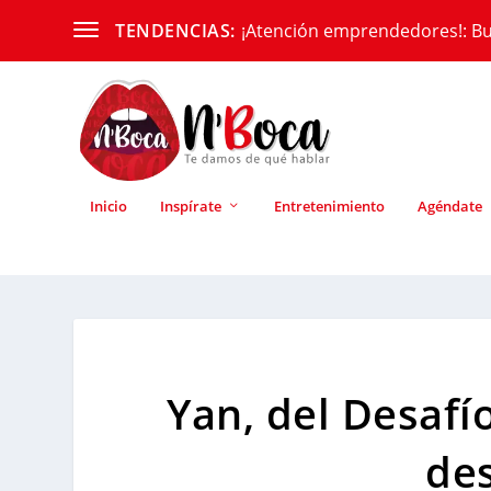
¡Atención emprendedores!: Bu
TENDENCIAS:
Inicio
Inspírate
Entretenimiento
Agéndate
Yan, del Desafí
de