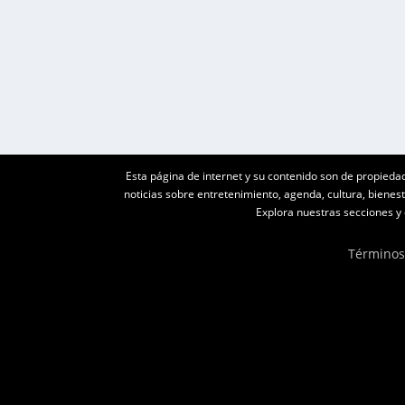
El fútbol femenino colombiano está celebrando u
LEER MÁS
Esta página de internet y su contenido son de propieda
noticias sobre entretenimiento, agenda, cultura, biene
Explora nuestras secciones y e
Términos