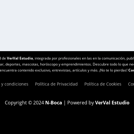
n hito con la nominación de la talentosa futbolista...
d de
VerVal Estudio
, integrada por profesionales en las en la comunicación, publ
star, deportes, mascotas, horóscopo y emprendimientos. Descubre todo lo que n
ncuentra contenido exclusivo, entrevistas, artículos y más. ¡No te lo pierdas!
Con
 y condiciones
Política de Privacidad
Política de Cookies
Co
Copyright © 2024
N-Boca
| Powered by
VerVal Estudio