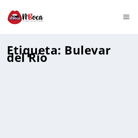
Etiqueta:
Bulevar
del Río