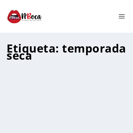
Etiqueta:
temporada
seca