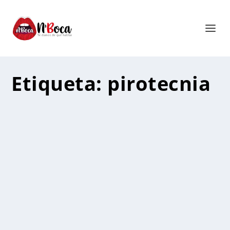
Etiqueta:
pirotecnia