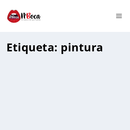
Etiqueta:
pintura
En Video: El arquitecto de
Buenaventura que triunfa con su arte
en EE.UU.
por
Mirley Vernaza
|
Nov 3, 2023
|
Inspírate
|
0
|
En video, la inspiradora historia de Jorge Eliécer
Bermúdez Lemus y su increíble viaje desde...
LEER MÁS