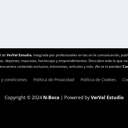
a majestuosidad del Ballet de San Petersburgo con...
d de
VerVal Estudio
, integrada por profesionales en las en la comunicación, publ
star, deportes, mascotas, horóscopo y emprendimientos. Descubre todo lo que n
ncuentra contenido exclusivo, entrevistas, artículos y más. ¡No te lo pierdas!
Con
 y condiciones
Política de Privacidad
Política de Cookies
Co
Copyright © 2024
N-Boca
| Powered by
VerVal Estudio