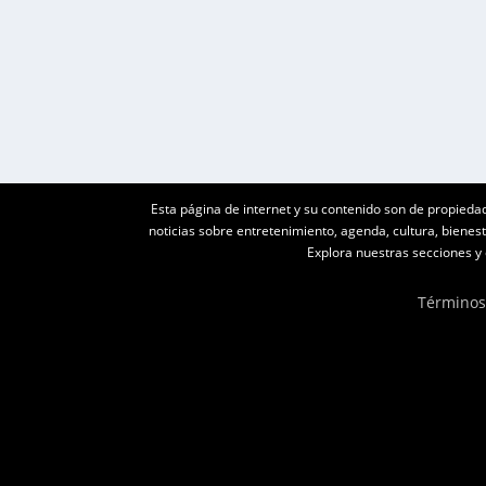
Cali se prepara para recibir, por segunda vez, l
LEER MÁS
Esta página de internet y su contenido son de propieda
noticias sobre entretenimiento, agenda, cultura, biene
Explora nuestras secciones y e
Términos