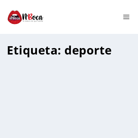
Etiqueta:
deporte