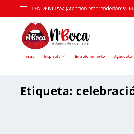
¡Atención emprendedores!: Bu
TENDENCIAS:
Inicio
Inspírate
Entretenimiento
Agéndate
Etiqueta:
celebraci